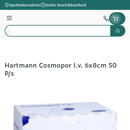
Ga naar de inhoud
Apothekersadvies
Snelle beschikbaarheid
Menu
Zoek
Product, merk, categorie...
Hartmann Cosmopor I.v. 6x8cm 50
P/s