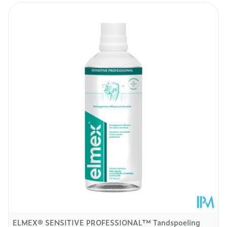
Geschikt voor volwassenen en kinderen van 7
jaar en ouder
Lengte
179 mm
Diepte
48 mm
Hoeveelheid
300
Verpakking
Kamertemperatuur (15°C -
Behoud
25°C)
ELMEX® SENSITIVE PROFESSIONAL™ Tandspoeling