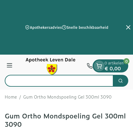
Dia 2 van 2
Ga naar de inhoud
Apothekersadvies
Snelle beschikbaarheid
0
0 artikelen
Menu
€ 0,00
Zoek
Product, merk, categorie...
Home
/
Gum Ortho Mondspoeling Gel 300ml 3090
Gum Ortho Mondspoeling Gel 300ml
3090