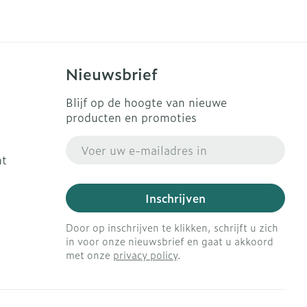
s
Bed
Doorliggen - decubitis
ing zon
Toon meer
gie
Urinewegen
Nieuwsbrief
eid, spanning
Stoppen met roken
Blijf op de hoogte van nieuwe
producten en promoties
t en intieme
en
Gezichtsreiniging -
Instrumenten
E-mail adres
 -
ontschminken
ht
che
Anti tumor middelen
 en
Reinigingsmelk, - crème,
tie
-olie en gel
Inschrijven
Anesthesie
ijn
Tonic - lotion
Door op inschrijven te klikken, schrijft u zich
rzorging
Micellair water
in voor onze nieuwsbrief en gaat u akkoord
met onze
privacy policy
.
ie
Diverse
Specifiek voor de ogen
oet
geneesmiddelen
Toon meer