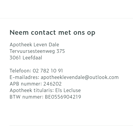
Blaren
Zuurstof
Eelt
Ademhalingsst
Eksteroog - l
Neem contact met ons op
Toon meer
Spieren en ge
Apotheek Leven Dale
Tervuursesteenweg 375
3061
Leefdaal
Specifiek vo
Naalden en sp
Telefoon:
02 782 10 91
Infecties
Lichaamsverz
Spuiten
E-mailadres:
apotheeklevendale@
outlook.com
Deodorant
Oplossing voor
APB nummer:
246202
Apotheek titularis:
Els Lecluse
Gezichtsverzo
Naalden
Luizen
BTW nummer:
BE0556904219
Naalden voor 
- pennaalden
Diagnostica
Toon meer