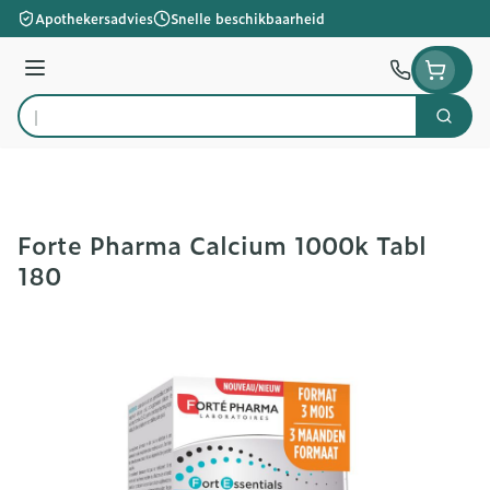
Ga naar de inhoud
Apothekersadvies
Snelle beschikbaarheid
Menu
Zoek
Product, merk, categorie...
Forte Pharma Calcium 1000k Tabl
180