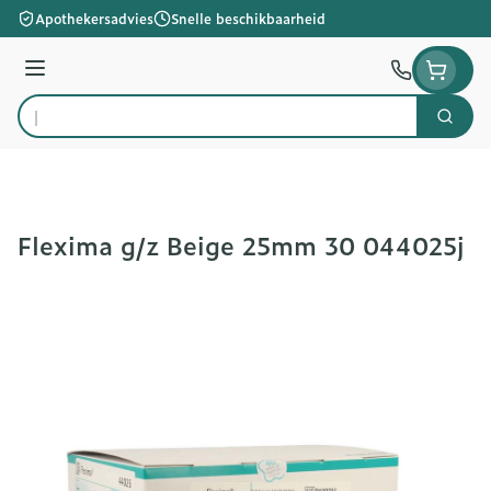
Ga naar de inhoud
Apothekersadvies
Snelle beschikbaarheid
Menu
Zoek
Product, merk, categorie...
Flexima g/z Beige 25mm 30 044025j