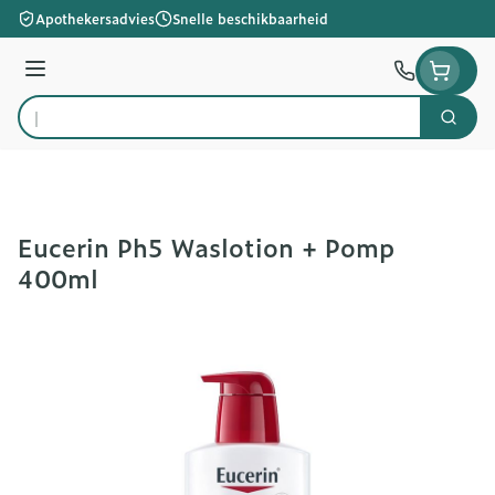
Ga naar de inhoud
Apothekersadvies
Snelle beschikbaarheid
Menu
Zoek
Product, merk, categorie...
Eucerin Ph5 Waslotion + Pomp
400ml