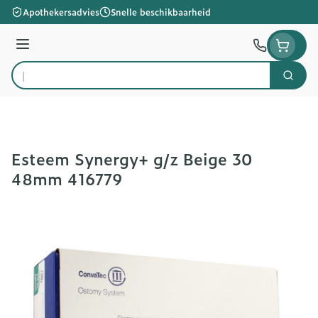
Ga naar de inhoud
Apothekersadvies
Snelle beschikbaarheid
Menu
Zoek
Product, merk, categorie...
Esteem Synergy+ g/z Beige 30
48mm 416779