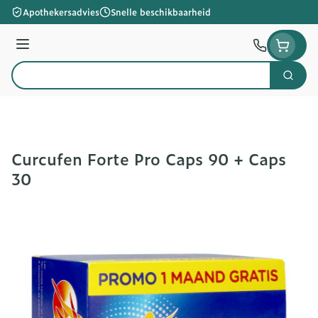
Ga naar de inhoud
Apothekersadvies
Snelle beschikbaarheid
Menu
Zoek
Product, merk, categorie...
Curcufen Forte Pro Caps 90 + Caps
30