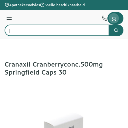
Ga naar de inhoud
Apothekersadvies
Snelle beschikbaarheid
Menu
Zoek
Product, merk, categorie...
Cranaxil Cranberryconc.500mg
Springfield Caps 30