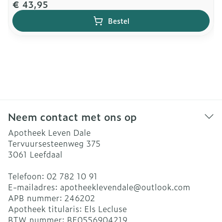
€ 43,95
Bestel
Neem contact met ons op
Apotheek Leven Dale
Tervuursesteenweg 375
3061
Leefdaal
Telefoon:
02 782 10 91
E-mailadres:
apotheeklevendale@
outlook.com
APB nummer:
246202
Apotheek titularis:
Els Lecluse
BTW nummer:
BE0556904219