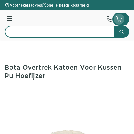
Ga naar de inhoud
Apothekersadvies
Snelle beschikbaarheid
Menu
Zoek
Product, merk, categorie...
Bota Overtrek Katoen Voor Kussen
Pu Hoefijzer