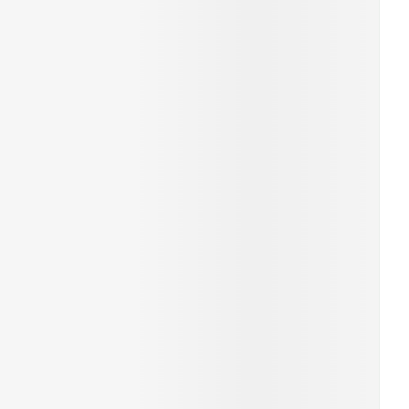
erende
Parfums en
geurproducten
CBD