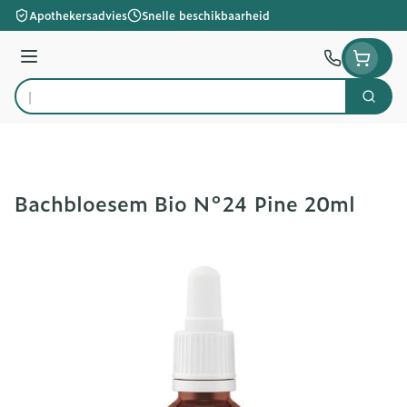
Ga naar de inhoud
Apothekersadvies
Snelle beschikbaarheid
Menu
Zoek
Product, merk, categorie...
Bachbloesem Bio N°24 Pine 20ml