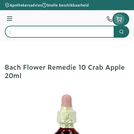
Ga naar de inhoud
Apothekersadvies
Snelle beschikbaarheid
Menu
Zoek
Product, merk, categorie...
Bach Flower Remedie 10 Crab Apple
20ml