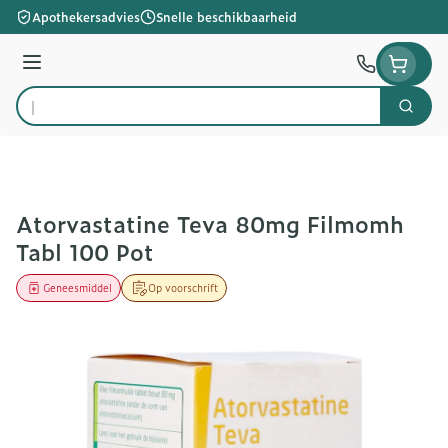
Ga naar de inhoud
Apothekersadvies
Snelle beschikbaarheid
Menu
Zoek
Product, merk, categorie...
Atorvastatine Teva 80mg Filmomh
Tabl 100 Pot
Geneesmiddel
Op voorschrift