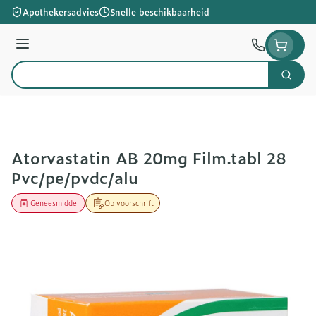
Ga naar de inhoud
Apothekersadvies
Snelle beschikbaarheid
Menu
Zoek
Product, merk, categorie...
Atorvastatin AB 20mg Film.tabl 28
Pvc/pe/pvdc/alu
Geneesmiddel
Op voorschrift