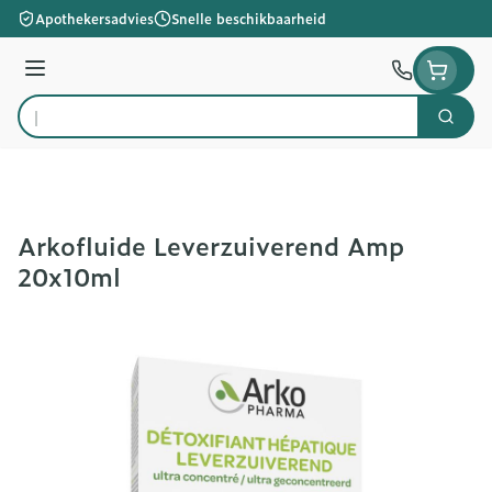
Ga naar de inhoud
Apothekersadvies
Snelle beschikbaarheid
Menu
Zoek
Product, merk, categorie...
Arkofluide Leverzuiverend Amp
20x10ml