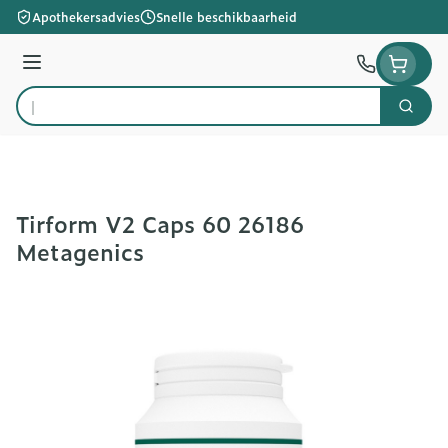
Ga naar de inhoud
Apothekersadvies
Snelle beschikbaarheid
Menu
Zoek
Product, merk, categorie...
Tirform V2 Caps 60 26186
Metagenics