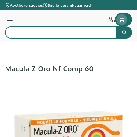
Ga naar de inhoud
Apothekersadvies
Snelle beschikbaarheid
Menu
Zoek
Product, merk, categorie...
Macula Z Oro Nf Comp 60