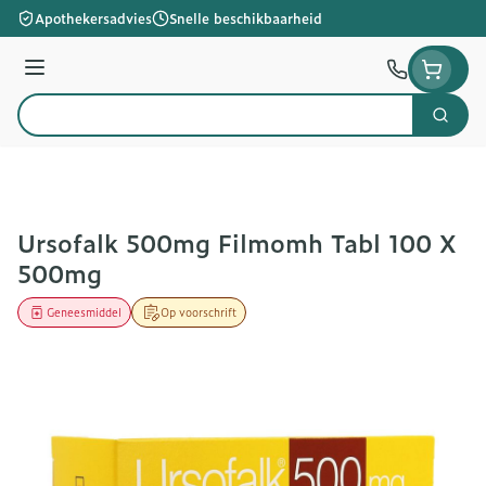
Ga naar de inhoud
Apothekersadvies
Snelle beschikbaarheid
Menu
Zoek
Product, merk, categorie...
Ursofalk 500mg Filmomh Tabl 100 X
500mg
Geneesmiddel
Op voorschrift