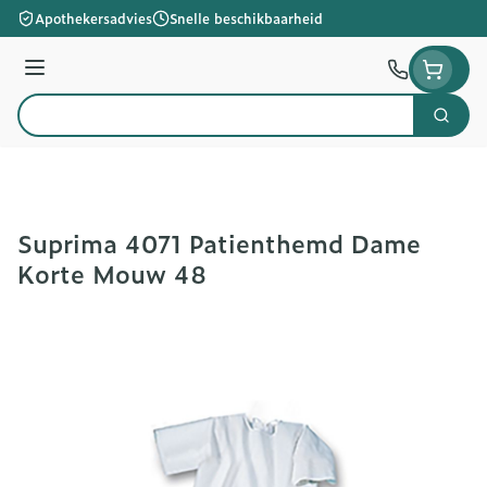
Ga naar de inhoud
Apothekersadvies
Snelle beschikbaarheid
Menu
Zoek
Product, merk, categorie...
Suprima 4071 Patienthemd Dame
Korte Mouw 48