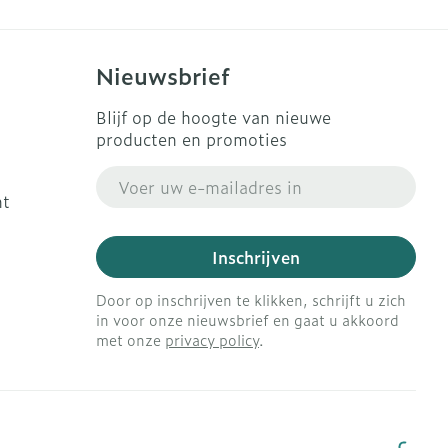
s
Bed
Doorliggen - decubitis
ing zon
Toon meer
Nieuwsbrief
gie
Urinewegen
Blijf op de hoogte van nieuwe
producten en promoties
eid, spanning
Stoppen met roken
E-mail adres
t en intieme
en
Gezichtsreiniging -
Instrumenten
ht
 -
ontschminken
che
Anti tumor middelen
Inschrijven
 en
Reinigingsmelk, - crème,
tie
-olie en gel
Door op inschrijven te klikken, schrijft u zich
Anesthesie
ijn
Tonic - lotion
in voor onze nieuwsbrief en gaat u akkoord
met onze
privacy policy
.
rzorging
Micellair water
ie
Diverse
Specifiek voor de ogen
oet
geneesmiddelen
Toon meer