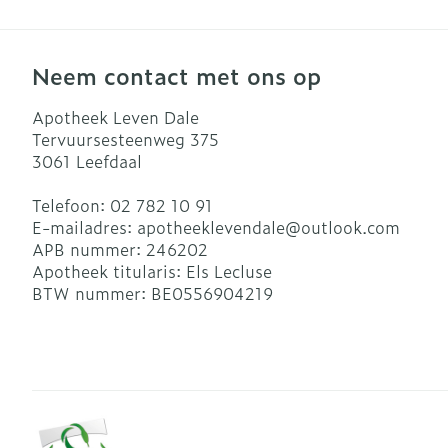
Blaren
Zuurstof
Eelt
Neem contact met ons op
Ademhalingsst
Eksteroog - l
Toon meer
Apotheek Leven Dale
Tervuursesteenweg 375
Spieren en ge
3061
Leefdaal
Specifiek vo
Naalden en sp
Telefoon:
02 782 10 91
E-mailadres:
apotheeklevendale@
outlook.com
Infecties
Lichaamsverz
Spuiten
APB nummer:
246202
Apotheek titularis:
Els Lecluse
Deodorant
Oplossing voor
BTW nummer:
BE0556904219
Gezichtsverzo
Naalden
Luizen
Naalden voor 
- pennaalden
Diagnostica
Toon meer