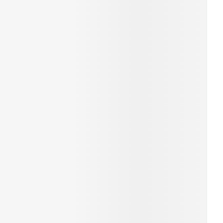
erende
Parfums en
geurproducten
CBD