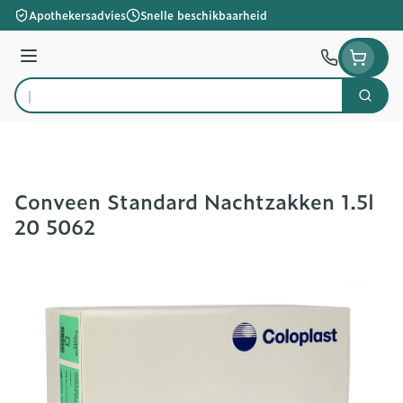
Ga naar de inhoud
Apothekersadvies
Snelle beschikbaarheid
Menu
Zoek
Product, merk, categorie...
Conveen Standard Nachtzakken 1.5l
20 5062