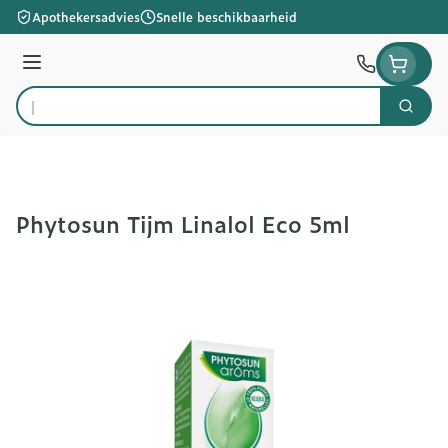
Ga naar de inhoud
Apothekersadvies
Snelle beschikbaarheid
Menu
Zoek
Product, merk, categorie...
Phytosun Tijm Linalol Eco 5ml