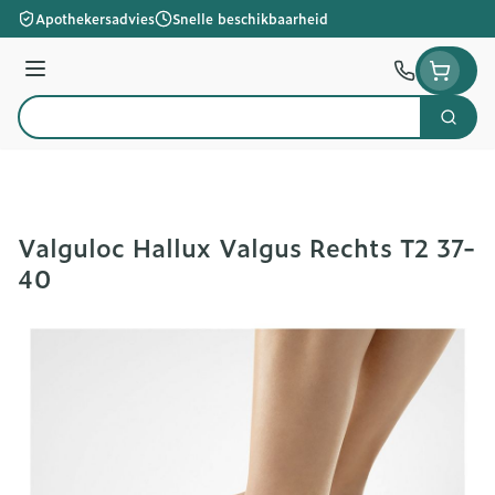
Ga naar de inhoud
Apothekersadvies
Snelle beschikbaarheid
Menu
Zoek
Product, merk, categorie...
Valguloc Hallux Valgus Rechts T2 37-
40