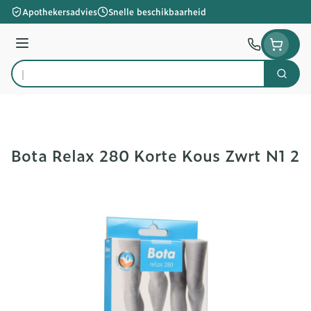
Ga naar de inhoud
Apothekersadvies
Snelle beschikbaarheid
Menu
Zoek
Product, merk, categorie...
Bota Relax 280 Korte Kous Zwrt N1 2