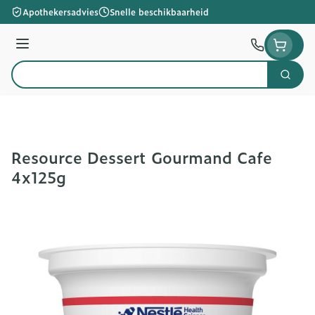
Ga naar de inhoud
Apothekersadvies
Snelle beschikbaarheid
Menu
Zoek
Product, merk, categorie...
Resource Dessert Gourmand Cafe
4x125g