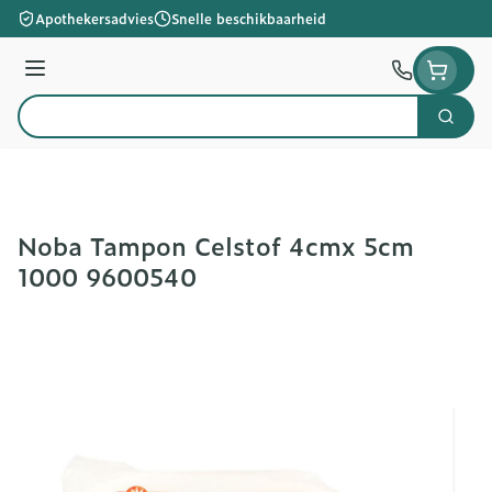
Ga naar de inhoud
Apothekersadvies
Snelle beschikbaarheid
Menu
Zoek
Product, merk, categorie...
Noba Tampon Celstof 4cmx 5cm
1000 9600540