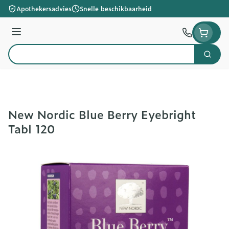
Ga naar de inhoud
Apothekersadvies
Snelle beschikbaarheid
Menu
Zoek
Product, merk, categorie...
New Nordic Blue Berry Eyebright
Tabl 120