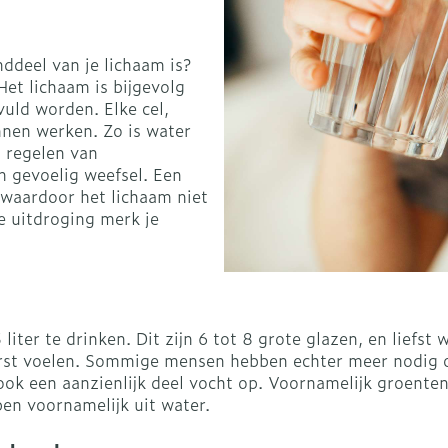
warmtethe
it 50+ categorie
Wondzorg
EHBO
even
Spieren en gewrichten
Gemoed en
ddeel van je lichaam is?
Neus
Ogen
Ogen
Neus
lie
Homeopathie
et lichaam is bijgevolg
Vilt
Podologie
vuld worden. Elke cel,
geneeskunde categorie
n
Spray
Ooginfecties
Oogspoeli
Tabletten
nen werken. Zo is water
Handschoenen
Cold - Hot 
Oren
Ogen
, regelen van
Anti allergische en anti
Oogdruppe
warm/kou
Neussprays
aal
Wondhelend
rg en EHBO categorie
 gevoelig weefsel. Een
s
inflammatoire middelen
Creme - ge
Verbanddo
 waardoor het lichaam niet
Brandwonden
f pluimen
Accessoires
 flos
s -
Ontzwellende middelen
e uitdroging merk je
Droge oge
Medische 
n insecten categorie
Toon meer
Glaucoom
Toon meer
iddelen categorie
Toon meer
iter te drinken. Dit zijn 6 tot 8 grote glazen, en lief
ie en
Diabetes
Stoma
rst voelen. Sommige mensen hebben echter meer nodig o
nen
Nagels
Hart- en bloedvaten
Zonnebesc
Bloedverdu
ook een aanzienlijk deel vocht op. Voornamelijk groenten
Bloedglucosemeter
Stomazakj
stolling
ellen
en voornamelijk uit water.
 eelt en
Nagellak
Aftersun
Teststrips en naalden
Stomaplaat
soires
 spray
Kalk- en schimmelnagels
Lippen