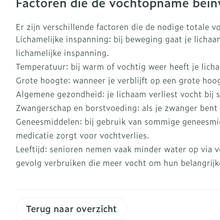
Factoren die de vochtopname beï
Blaren
Zuurstof
Eelt
Er zijn verschillende factoren die de nodige totale
Ademhalingsst
Lichamelijke inspanning: bij beweging gaat je licha
Eksteroog - l
lichamelijke inspanning.
Toon meer
Temperatuur: bij warm of vochtig weer heeft je lic
Spieren en ge
Grote hoogte: wanneer je verblijft op een grote ho
Algemene gezondheid: je lichaam verliest vocht bij
Specifiek vo
Naalden en sp
Zwangerschap en borstvoeding: als je zwanger bent o
Infecties
Lichaamsverz
Spuiten
Geneesmiddelen: bij gebruik van sommige geneesmidde
Deodorant
Oplossing voor
medicatie zorgt voor vochtverlies.
Leeftijd: senioren nemen vaak minder water op via 
Gezichtsverzo
Naalden
Luizen
gevolg verbruiken die meer vocht om hun belangrijke
Naalden voor 
- pennaalden
Diagnostica
Toon meer
Terug naar overzicht