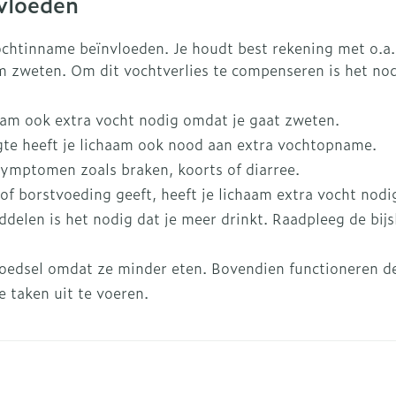
nvloeden
Overige diabetes
Accessoire
Nagelbijten
producten
Zonnebank
 vochtinname beïnvloeden. Je houdt best rekening met o.a
Nagelversterkend
Naalden voor
Voorbereid
elsel
Hormonaal stelsel
Gynaecolo
am zweten. Om dit vochtverlies te compenseren is het nod
ikdoorn
insulinespuiten
Toon meer
Toon meer
Toon meer
haam ook extra vocht nodig omdat je gaat zweten.
wrichten
Zenuwstelsel
Slapeloosh
ogte heeft je lichaam ook nood aan extra vochtopname.
en stress
 symptomen zoals braken, koorts of diarree.
or mannen
uiten
Make-up
Sondes, baxters en
Seksualitei
Bandages 
f borstvoeding geeft, heeft je lichaam extra vocht nodi
catheters
hygiene
Orthopedie
Immuniteit
orthopedis
Allergie
orging
Make-up penselen en
len is het nodig dat je meer drinkt. Raadpleeg de bijslu
verbanden
Sondes
Condooms
gebruiksvoorwerpen
 injectie
anticoncep
Accessoires voor sondes
Eyeliner - oogpotlood
Buik
voedsel omdat ze minder eten. Bovendien functioneren de
rging
Acne
Oor
Intiem welz
Baxters
Mascara
 taken uit te voeren.
Arm
insulinepen
Intieme ve
Catheters
Oogschaduw
Elleboog
Afslanken
Homeopath
Massage
Toon meer
Enkel en v
Toon meer
Toon meer