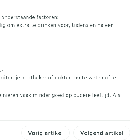
s
Bed
Doorliggen - decubitis
. onderstaande factoren:
ing zon
Toon meer
gie
Urinewegen
ig om extra te drinken voor, tijdens en na een
eid, spanning
Stoppen met roken
t en intieme
en
Gezichtsreiniging -
Instrumenten
g.
 -
ontschminken
che
Anti tumor middelen
iter, je apotheker of dokter om te weten of je
 en
Reinigingsmelk, - crème,
tie
-olie en gel
 nieren vaak minder goed op oudere leeftijd. Als
Anesthesie
ijn
Tonic - lotion
rzorging
Micellair water
ie
Diverse
Specifiek voor de ogen
oet
geneesmiddelen
Toon meer
Vorig artikel
Volgend artikel