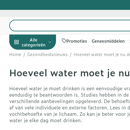
Ga naar de inhoud
Product, merk, categorie...
Alle
Promoties
Geneesmiddelen
categorieën
Home
/
Gezondheidsnieuws
/
Hoeveel water moet je nu d
Promoties
Hoeveel water moet je nu
Schoonheid,
Haar en Hoof
Afslanken
Zwangerscha
Geheugen
Aromatherapi
Lenzen en bril
Insecten
Maag darm ste
verzorging en
hygiëne
Kammen - on
Maaltijdverva
Zwangerschap
Verstuiver
Lensproducte
Verzorging in
Maagzuur
Toon submenu voor Schoonh
Hoeveel water je moet drinken is een eenvoudige vra
Seksualiteit
Beschadigd ha
Eetlustremme
Borstvoeding
Essentiële oli
Brillen
Anti insecten
Lever, galblaa
eenduidig te beantwoorden is. Studies hebben in de 
Dieet, voeding en
hoofdirritatie
pancreas
verschillende aanbevelingen opgeleverd. De behoeft
Platte buik
Lichaamsverz
Complex - co
Teken tang of
vitamines
Toon submenu voor Dieet, v
af van vele individuele en externe factoren. Lees in 
Styling - spra
Braken
Vetverbrande
Vitamines en
Zware benen
vochtbehoefte van je lichaam. Zo kan je beter voor j
Zwangerschap en
Verzorging
supplementen
Laxeermiddel
water je elke dag moet drinken.
Toon meer
kinderen
Oligo-elemen
Honden
Toon submenu voor Zwanger
Toon meer
Toon meer
Toon meer