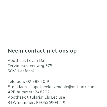
Haar
Gezichtsverzo
Pillendozen e
accessoires
Pigmentstoor
Gevoelige hui
geïrriteerde h
Gemengde hu
Neem contact met ons op
Doffe huid
Apotheek Leven Dale
Toon meer
Tervuursesteenweg 375
3061
Leefdaal
Snurken
Telefoon:
02 782 10 91
E-mailadres:
apotheeklevendale@
outlook.com
APB nummer:
246202
Apotheek titularis:
Els Lecluse
BTW nummer:
BE0556904219