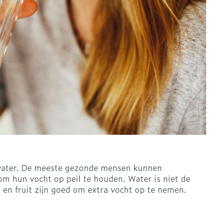
rapie
Toon meer
Diagnosetesten en
 stress
Vlooien en teken
meetapparatuur
Oren
Mond en keel
Alcoholtest
ng
Oordopjes
Zuigtabletten
therapie -
Mond, muil of snavel
Bloeddrukmeter
ls
d
 en -druppels
Oorreiniging
Spray - oplossing
Cholesteroltest
l
zen
Oordruppels
Hartslagmeter
n
hulpmiddelen
Toon meer
st water. De meeste gezonde mensen kunnen
Ergonomie
m hun vocht op peil te houden. Water is niet de
herming
nning en -
Hygiëne
Aambeien
 en fruit zijn goed om extra vocht op te nemen.
es
Ademhaling en zuurstof
Bad en douche
je
Badkamer