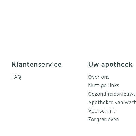
rging
Supplementen
Insectenw
n
Mondmaskers
middelen
nissen
d -
uid
id
Klantenservice
Uw apotheek
FAQ
Over ons
Nuttige links
Gezondheidsnieuws
Apotheker van wac
Zelfbruiner
Scheren
Voorschrift
Zorgtarieven