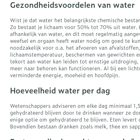
Gezondheidsvoordelen van water
Vitaliteit 50+
Toon submenu voor Vitalite
Thuiszorg
Nagels en ho
Wist je dat water het belangrijkste chemische bestan
Mond
Huid
Plantaardige o
Zo bestaat je lichaam voor 50% tot 70% uit water. H
Natuur geneeskunde
Batterijen
afhankelijk van water, en dit moet regelmatig aange
Toon submenu voor Natuur 
Droge mond
Ontsmetten e
weefsel en orgaan heeft water nodig om goed te kun
Toebehoren
Spijsvertering
desinfecteren
Thuiszorg en EHBO
noodzakelijk voor o.a. het afvoeren van afvalstoffen
Elektrische
Steriel materi
Toon submenu voor Thuiszo
lichaamstemperatuur, beschermen van gewrichten en
tandenborstel
Schimmels
tekort aan water kan leiden tot ernstige uitdroging,
Dieren en insecten
Vacht, huid o
Interdentaal -
Koortsblaasje
meer naar behoren kan functioneren. Al bij een licht
Toon submenu voor Dieren e
antiviraal
verminderde energie, moeheid en hoofdpijn.
Kunstgebit
Geneesmiddelen
Jeuk
Toon submenu voor Geneesm
Toon meer
Hoeveelheid water per dag
Wetenschappers adviseren om elke dag minimaal 1,5 l
Aerosoltherap
gehydrateerd blijven door te drinken wanneer ze do
zuurstof
Voeten en be
Zware benen
enige optie om gehydrateerd te blijven. Eten levert 
Aerosol toest
Bovendien bestaan dranken zoals melk, thee en sapp
Droge voeten,
Tabletten
kloven
Aerosol acces
Creme, gel en