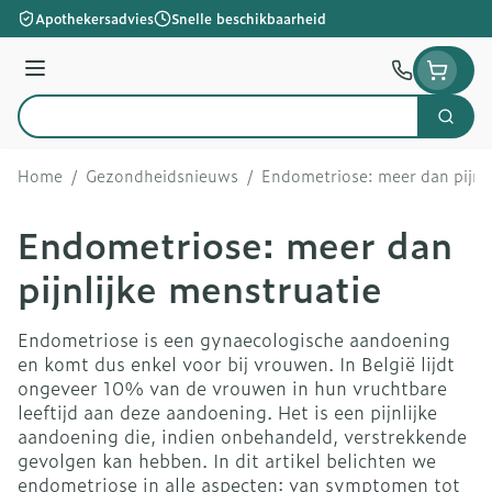
Ga naar de inhoud
Apothekersadvies
Snelle beschikbaarheid
Menu
Zoek
Product, merk, categorie...
Home
/
Gezondheidsnieuws
/
Endometriose: meer dan pijnli
Endometriose: meer dan
pijnlijke menstruatie
Endometriose is een gynaecologische aandoening
en komt dus enkel voor bij vrouwen. In België lijdt
ongeveer 10% van de vrouwen in hun vruchtbare
leeftijd aan deze aandoening. Het is een pijnlijke
aandoening die, indien onbehandeld, verstrekkende
gevolgen kan hebben. In dit artikel belichten we
endometriose in alle aspecten: van symptomen tot