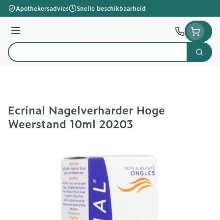
Ga naar de inhoud
Apothekersadvies
Snelle beschikbaarheid
Menu
Zoek
Product, merk, categorie...
Ecrinal Nagelverharder Hoge
Weerstand 10ml 20203