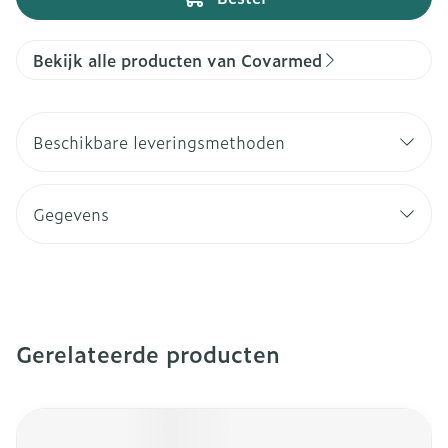
Bekijk alle producten van Covarmed
Beschikbare leveringsmethoden
Gegevens
Gerelateerde producten
Navigeren door de elementen van de carrousel is mogeli
Druk om carrousel over te slaan
Druk op om naar carrouselnavigatie te gaan