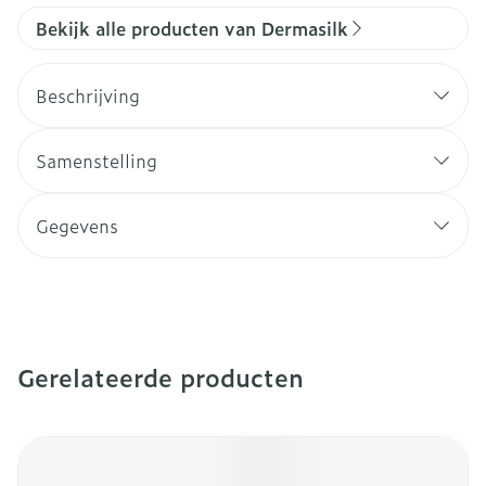
Bekijk alle producten van Dermasilk
Beschrijving
Samenstelling
Gegevens
Gerelateerde producten
Navigeren door de elementen van de carrousel is mogeli
Druk om carrousel over te slaan
Druk op om naar carrouselnavigatie te gaan