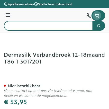
Ga naar de inhoud
Apothekersadvies
Snelle beschikbaarheid
Menu
Zoek
Product, merk, categorie...
Dermasilk Verbandbroek 12-18maand
T86 1 3017201
Dermasilk Verbandbroek 1
Niet beschikbaar
Neem contact op met ons via telefoon of e-mail, dan
bekijken we samen de mogelijkheden.
€ 53,95