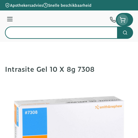
Ga naar de inhoud
Apothekersadvies
Snelle beschikbaarheid
Menu
Zoek
Product, merk, categorie...
Intrasite Gel 10 X 8g 7308