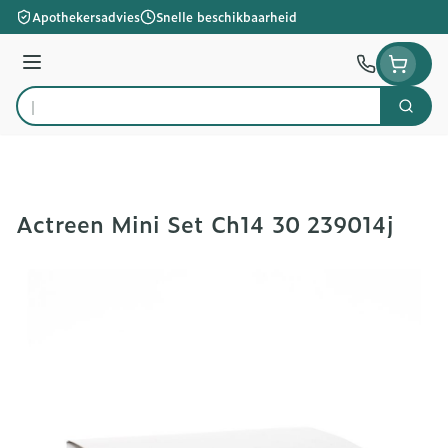
Ga naar de inhoud
Apothekersadvies
Snelle beschikbaarheid
Menu
Zoek
Product, merk, categorie...
Actreen Mini Set Ch14 30 239014j