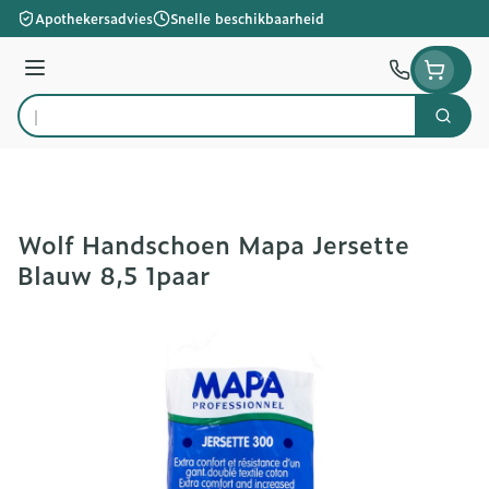
Ga naar de inhoud
Apothekersadvies
Snelle beschikbaarheid
Menu
Zoek
Product, merk, categorie...
Wolf Handschoen Mapa Jersette
Blauw 8,5 1paar