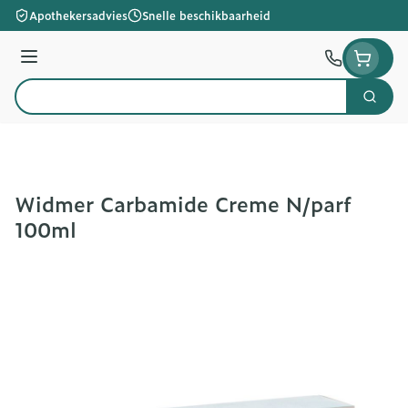
Ga naar de inhoud
Apothekersadvies
Snelle beschikbaarheid
Menu
Zoek
Product, merk, categorie...
Widmer Carbamide Creme N/parf
100ml