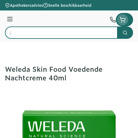
Ga naar de inhoud
Apothekersadvies
Snelle beschikbaarheid
Menu
Zoek
Product, merk, categorie...
Weleda Skin Food Voedende
Nachtcreme 40ml