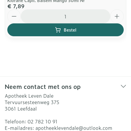
Klorane Capil. Balsem Mango 50ml Nf
€ 7,89
Aantal
Bestel
Neem contact met ons op
Apotheek Leven Dale
Tervuursesteenweg 375
3061
Leefdaal
Telefoon:
02 782 10 91
E-mailadres:
apotheeklevendale@
outlook.com