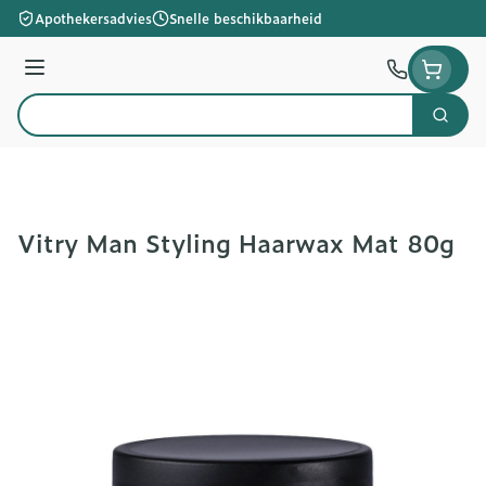
Ga naar de inhoud
Apothekersadvies
Snelle beschikbaarheid
Menu
Zoek
Product, merk, categorie...
Vitry Man Styling Haarwax Mat 80g