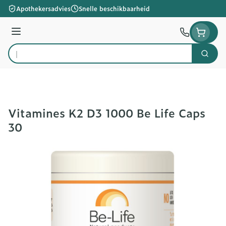
Ga naar de inhoud
Apothekersadvies
Snelle beschikbaarheid
Menu
Zoek
Product, merk, categorie...
Vitamines K2 D3 1000 Be Life Caps
30