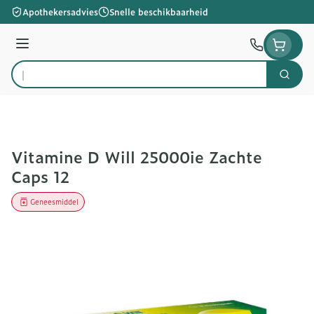
Ga naar de inhoud
Apothekersadvies
Snelle beschikbaarheid
Menu
Zoek
Product, merk, categorie...
Vitamine D Will 25000ie Zachte
Caps 12
Geneesmiddel