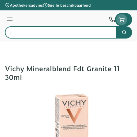
Ga naar de inhoud
Apothekersadvies
Snelle beschikbaarheid
Menu
Zoek
Product, merk, categorie...
Vichy Mineralblend Fdt Granite 11
30ml