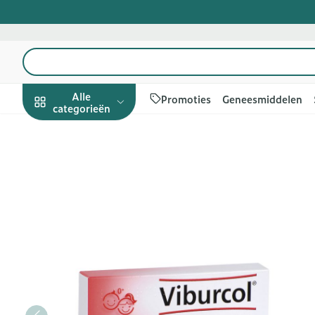
Ga naar de inhoud
Product, merk, categorie...
Alle
Promoties
Geneesmiddelen
categorieën
Promoties
Schoonheid,
Haar en Hoof
Afslanken
Zwangerscha
Geheugen
Aromatherapi
Lenzen en bril
Insecten
Maag darm ste
Viburcol Nf Suppo 12 Hee
verzorging en
hygiëne
Kammen - on
Maaltijdverva
Zwangerschap
Verstuiver
Lensproducte
Verzorging in
Maagzuur
Toon submenu voor Schoonh
Seksualiteit
Beschadigd ha
Eetlustremme
Borstvoeding
Essentiële oli
Brillen
Anti insecten
Lever, galblaa
Dieet, voeding en
hoofdirritatie
pancreas
Platte buik
Lichaamsverz
Complex - co
Teken tang of
vitamines
Toon submenu voor Dieet, v
Styling - spra
Braken
Vetverbrande
Vitamines en
Zware benen
Zwangerschap en
Verzorging
supplementen
Laxeermiddel
Toon meer
kinderen
Oligo-elemen
Honden
Toon submenu voor Zwanger
Toon meer
Toon meer
Toon meer