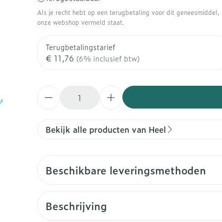
warmtethe
Als je recht hebt op een terugbetaling voor dit geneesmiddel, b
onze webshop vermeld staat.
it 50+ categorie
Wondzorg
EHBO
even
Spieren en gewrichten
Gemoed en
Neus
Ogen
Ogen
Neus
lie
Homeopathie
Terugbetalingstarief
Vilt
Podologie
geneeskunde categorie
€ 11,76
(6% inclusief btw)
n
Spray
Ooginfecties
Oogspoeli
Tabletten
Handschoenen
Cold - Hot 
Oren
Ogen
Anti allergische en anti
Oogdruppe
warm/kou
Neussprays
aal
Wondhelend
rg en EHBO categorie
s
inflammatoire middelen
Aantal
Creme - ge
Verbanddo
Brandwonden
f pluimen
Accessoires
 flos
s -
Ontzwellende middelen
Droge oge
Medische 
n insecten categorie
Toon meer
Glaucoom
Toon meer
Bekijk alle producten van Heel
iddelen categorie
Toon meer
Beschikbare leveringsmethoden
ie en
Diabetes
Stoma
nen
Nagels
Hart- en bloedvaten
Zonnebesc
Bloedverdu
Bloedglucosemeter
Stomazakj
stolling
ellen
 eelt en
Nagellak
Aftersun
Beschrijving
Teststrips en naalden
Stomaplaat
soires
 spray
Kalk- en schimmelnagels
Lippen