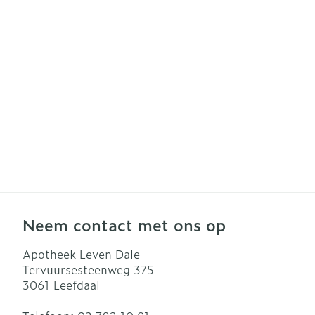
Haar
Gezichtsverzo
Pillendozen e
accessoires
Pigmentstoor
Gevoelige hui
geïrriteerde h
Gemengde hu
Doffe huid
Toon meer
Neem contact met ons op
Snurken
Apotheek Leven Dale
Tervuursesteenweg 375
3061
Leefdaal