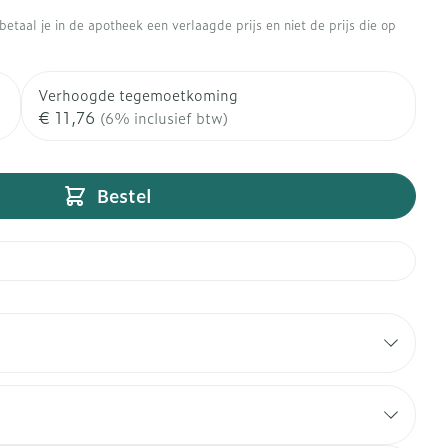
rapie
Toon meer
etaal je in de apotheek een verlaagde prijs en niet de prijs die op
Diagnosetesten en
 stress
Vlooien en teken
meetapparatuur
Oren
Mond en keel
Verhoogde tegemoetkoming
€ 11,76
Alcoholtest
(6% inclusief btw)
ng
Oordopjes
Zuigtabletten
therapie -
Mond, muil of snavel
Bloeddrukmeter
ls
d
 en -druppels
Oorreiniging
Spray - oplossing
Cholesteroltest
l
zen
Oordruppels
Bestel
Hartslagmeter
n
hulpmiddelen
Toon meer
Ergonomie
herming
nning en -
Hygiëne
Aambeien
es
Ademhaling en zuurstof
Bad en douche
je
Badkamer