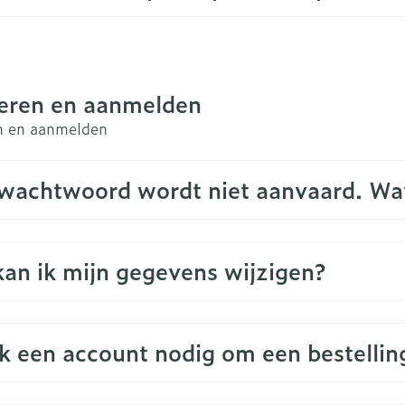
rging
Supplementen
Insectenw
n
Mondmaskers
middelen
nissen
reren en aanmelden
d -
n en aanmelden
uid
id
 wachtwoord wordt niet aanvaard. Wa
an ik mijn gegevens wijzigen?
Zelfbruiner
Scheren
k een account nodig om een bestellin