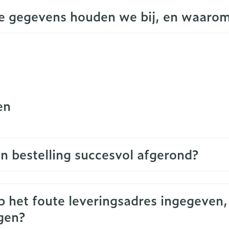
e gegevens houden we bij, en waaro
en
jn bestelling succesvol afgerond?
b het foute leveringsadres ingegeven, 
gen?