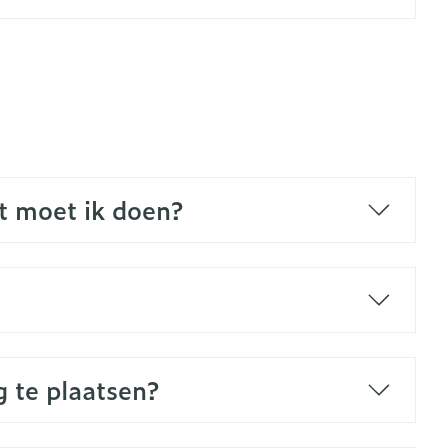
erende
Parfums en
geurproducten
t moet ik doen?
CBD
g te plaatsen?