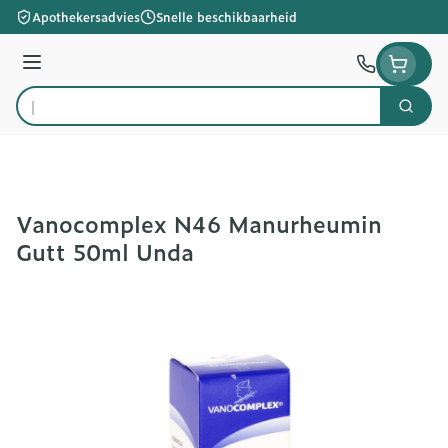
Ga naar de inhoud
Apothekersadvies
Snelle beschikbaarheid
Menu
Zoek
Product, merk, categorie...
Vanocomplex N46 Manurheumin
Gutt 50ml Unda