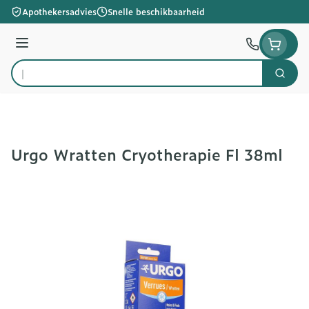
Ga naar de inhoud
Apothekersadvies
Snelle beschikbaarheid
Menu
Zoek
Product, merk, categorie...
Urgo Wratten Cryotherapie Fl 38ml