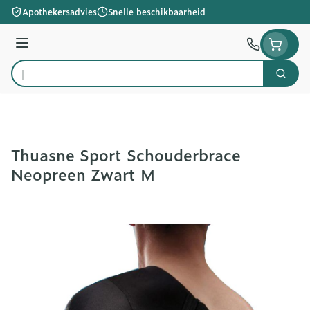
Ga naar de inhoud
Apothekersadvies
Snelle beschikbaarheid
Menu
Zoek
Product, merk, categorie...
Thuasne Sport Schouderbrace
Neopreen Zwart M