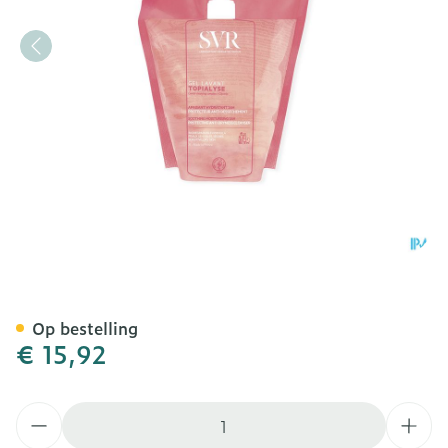
Svr Topialyse Gel Lavant E
Op bestelling
€ 15,92
Aantal